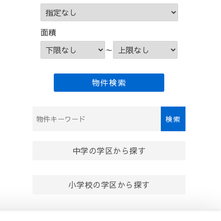
面積
～
検
索
:
中学の学区から探す
小学校の学区から探す