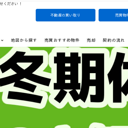
せください！
不動産の買い取り
売買物
ださい！
阪支店
地図から探す
売買おすすめ物件
売却
契約の流れ