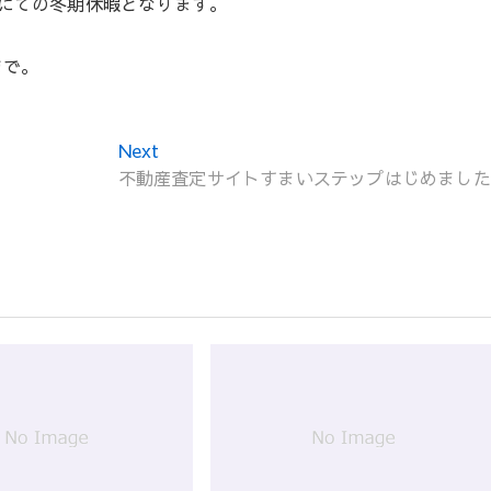
にての冬期休暇となります。
まで。
Next
N
不動産査定サイトすまいステップはじめました
e
x
t
p
o
s
t
: