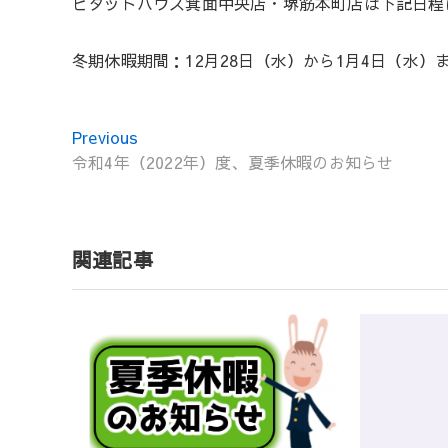
ピタットハウス箕面中央店・堺筋本町店は下記日程
冬期休暇期間：12月28日（水）から1月4日（水）
Previous
P
令和4年（2022年）度、夏季休暇のお知らせ
r
投
e
稿
v
ナ
i
ビ
関連記事
o
ゲ
u
ー
s
シ
p
ョ
o
ン
s
t
: